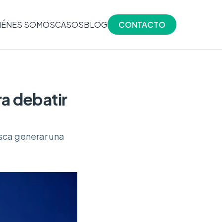
IÉNES SOMOS
CASOS
BLOG
CONTACTO
a debatir
usca generar una